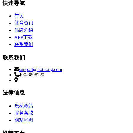
快速导航
首页
体育资讯
品牌介绍
APP下载
联系我们
联系我们
support@hotnong.com
400-3808720
法律信息
隐私政策
服务条款
网站地图