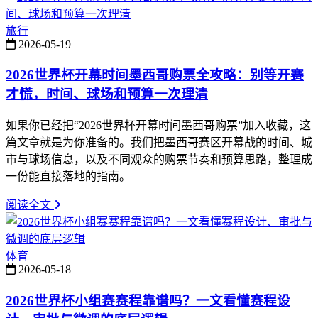
旅行
2026-05-19
2026世界杯开幕时间墨西哥购票全攻略：别等开赛
才慌，时间、球场和预算一次理清
如果你已经把“2026世界杯开幕时间墨西哥购票”加入收藏，这
篇文章就是为你准备的。我们把墨西哥赛区开幕战的时间、城
市与球场信息，以及不同观众的购票节奏和预算思路，整理成
一份能直接落地的指南。
阅读全文
体育
2026-05-18
2026世界杯小组赛赛程靠谱吗？一文看懂赛程设