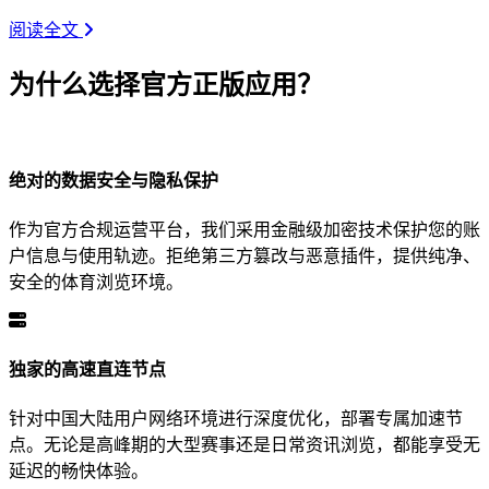
阅读全文
为什么选择官方正版应用？
绝对的数据安全与隐私保护
作为官方合规运营平台，我们采用金融级加密技术保护您的账
户信息与使用轨迹。拒绝第三方篡改与恶意插件，提供纯净、
安全的体育浏览环境。
独家的高速直连节点
针对中国大陆用户网络环境进行深度优化，部署专属加速节
点。无论是高峰期的大型赛事还是日常资讯浏览，都能享受无
延迟的畅快体验。