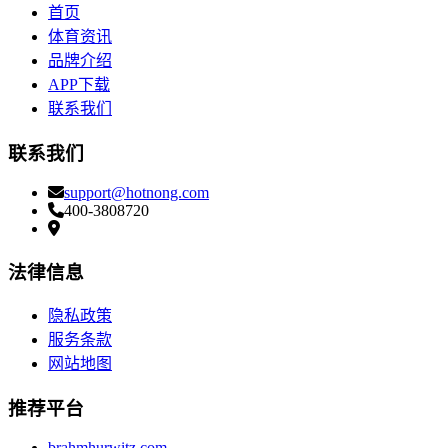
首页
体育资讯
品牌介绍
APP下载
联系我们
联系我们
support@hotnong.com
400-3808720
法律信息
隐私政策
服务条款
网站地图
推荐平台
brahmhurwitz.com