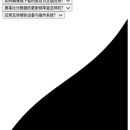
如何确保我下载的是官方正版应用？
赛事比分数据的更新频率是怎样的？
应用支持哪些设备与操作系统？