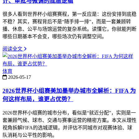
计、审批与微调的底层逻辑
很多人看到世界杯小组赛赛程，第一反应是：这份安排到底稳
不稳？其实，赛程背后不是“随手排一排”，而是一套兼顾转
播、休息、公平与场馆运营的复杂系统。读懂它，你就能判断
哪些日期基本不会变，哪些场次仍有调整空间。
阅读全文
体育
2026-05-17
2026世界杯小组赛美加墨举办城市全解析：FIFA 为
何这样布局，谁更占优势？
2026世界杯小组赛的城市分布，看似是“就近分配”，实则是一
套兼顾气候、球市、交通与赛事运营的精密方案。本文从理性
视角拆解FIFA的选城逻辑，并评估不同城市对观赛体验、球
队消耗与公平性的影响。