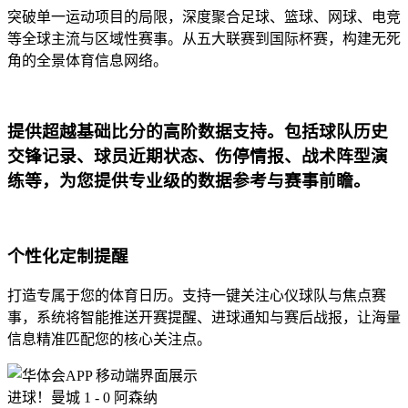
突破单一运动项目的局限，深度聚合足球、篮球、网球、电竞
等全球主流与区域性赛事。从五大联赛到国际杯赛，构建无死
角的全景体育信息网络。
提供超越基础比分的高阶数据支持。包括球队历史
交锋记录、球员近期状态、伤停情报、战术阵型演
练等，为您提供专业级的数据参考与赛事前瞻。
个性化定制提醒
打造专属于您的体育日历。支持一键关注心仪球队与焦点赛
事，系统将智能推送开赛提醒、进球通知与赛后战报，让海量
信息精准匹配您的核心关注点。
进球！曼城 1 - 0 阿森纳