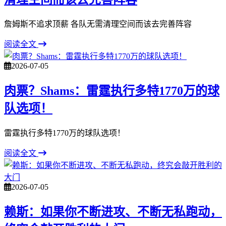
詹姆斯不追求顶薪 各队无需清理空间而该去完善阵容
阅读全文
2026-07-05
肉票？Shams：雷霆执行多特1770万的球
队选项！
雷霆执行多特1770万的球队选项！
阅读全文
2026-07-05
赖斯：如果你不断进攻、不断无私跑动，