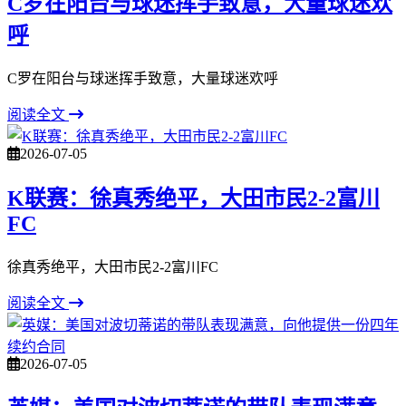
C罗在阳台与球迷挥手致意，大量球迷欢
呼
C罗在阳台与球迷挥手致意，大量球迷欢呼
阅读全文
2026-07-05
K联赛：徐真秀绝平，大田市民2-2富川
FC
徐真秀绝平，大田市民2-2富川FC
阅读全文
2026-07-05