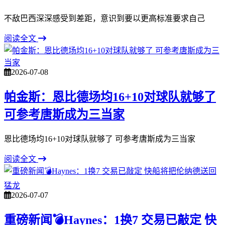
不敌巴西深深感受到差距，意识到要以更高标准要求自己
阅读全文
2026-07-08
帕金斯：恩比德场均16+10对球队就够了
可参考唐斯成为三当家
恩比德场均16+10对球队就够了 可参考唐斯成为三当家
阅读全文
2026-07-07
重磅新闻💣️Haynes：1换7 交易已敲定 快