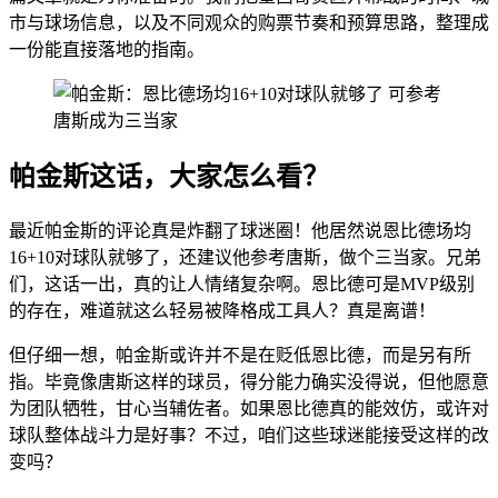
市与球场信息，以及不同观众的购票节奏和预算思路，整理成
一份能直接落地的指南。
帕金斯这话，大家怎么看？
最近帕金斯的评论真是炸翻了球迷圈！他居然说恩比德场均
16+10对球队就够了，还建议他参考唐斯，做个三当家。兄弟
们，这话一出，真的让人情绪复杂啊。恩比德可是MVP级别
的存在，难道就这么轻易被降格成工具人？真是离谱！
但仔细一想，帕金斯或许并不是在贬低恩比德，而是另有所
指。毕竟像唐斯这样的球员，得分能力确实没得说，但他愿意
为团队牺牲，甘心当辅佐者。如果恩比德真的能效仿，或许对
球队整体战斗力是好事？不过，咱们这些球迷能接受这样的改
变吗？