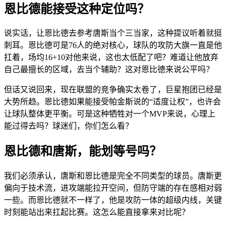
恩比德能接受这种定位吗？
说实话，让恩比德去参考唐斯当个三当家，这种提议听着就挺
刺耳。恩比德可是76人的绝对核心，球队的攻防大旗一直是他
扛着，场均16+10对他来说，这也太低配了吧？难道让他放弃
自己最擅长的区域，去当个辅助？这对恩比德来说公平吗？
但话又说回来，现在联盟的竞争确实太卷了，巨星抱团已经是
大势所趋。恩比德如果能接受帕金斯说的“适度让权”，也许会
让球队整体更平衡。可是这种牺牲对一个MVP来说，心理上
能过得去吗？球迷们，你们怎么看？
恩比德和唐斯，能划等号吗？
我们必须承认，唐斯和恩比德是完全不同类型的球员。唐斯更
偏向于技术流，进攻端能拉开空间，但防守端的存在感相对弱
一些。而恩比德就不一样了，他是攻防一体的超级内线，关键
时刻能站出来扛起比赛。这怎么能直接拿来对比呢？