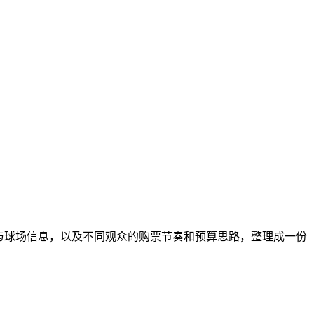
市与球场信息，以及不同观众的购票节奏和预算思路，整理成一份