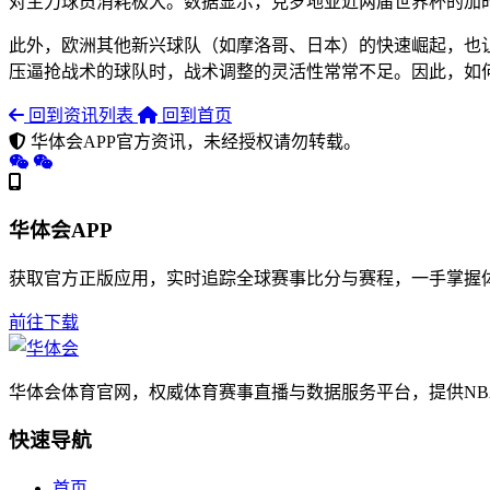
对主力球员消耗极大。数据显示，克罗地亚近两届世界杯的加
此外，欧洲其他新兴球队（如摩洛哥、日本）的快速崛起，也
压逼抢战术的球队时，战术调整的灵活性常常不足。因此，如
回到资讯列表
回到首页
华体会APP官方资讯，未经授权请勿转载。
华体会APP
获取官方正版应用，实时追踪全球赛事比分与赛程，一手掌握
前往下载
华体会体育官网，权威体育赛事直播与数据服务平台，提供NB
快速导航
首页