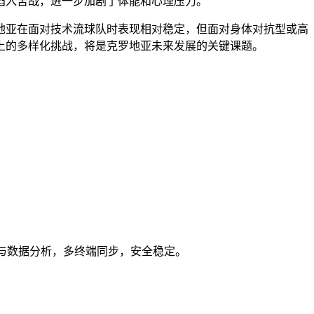
陷入苦战，进一步加剧了体能和心理压力。
地亚在面对技术流球队时表现相对稳定，但面对身体对抗型或高
上的多样化挑战，将是克罗地亚未来发展的关键课题。
分与数据分析，多终端同步，安全稳定。