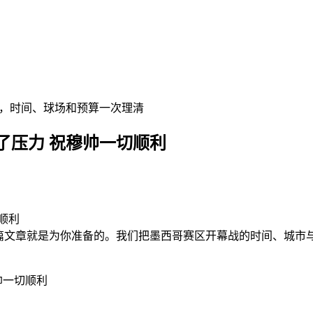
慌，时间、球场和预算一次理清
了压力 祝穆帅一切顺利
，这篇文章就是为你准备的。我们把墨西哥赛区开幕战的时间、城