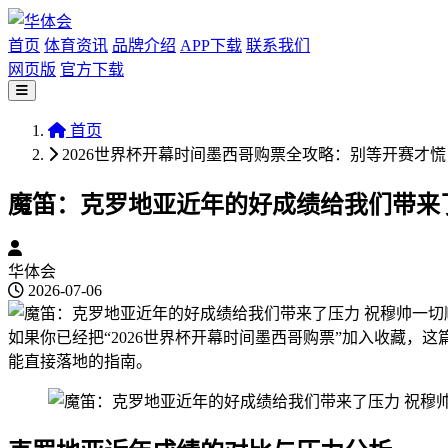
首页
体育资讯
品牌介绍
APP下载
联系我们
网页版
官方下载
首页
2026世界杯开幕时间墨西哥购票全攻略：别等开赛才
魔笛：克罗地亚近年的好成绩给我们带来
华体会
2026-07-06
如果你已经把“2026世界杯开幕时间墨西哥购票”加入收藏
能直接落地的指南。