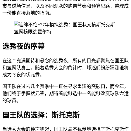
市与球场信息，以及不同观众的购票节奏和预算思路，整理成
一份能直接落地的指南。
选秀夜的序幕
在这个充满期待和悬念的选秀夜，所有的目光都聚焦在国王队
和篮网队身上。随着选秀大会的倒计时，球迷们纷纷猜测谁将
成为今夜的状元秀。
国王队在过去几个赛季中一直在寻求重建的突破口，而今年，
他们终于手握状元签，期待着能够选中一名能够改变球队命运
的球员。
国王队的选择：斯托克斯
当选秀大会的钟声响起，国王队毫不犹豫地选择了斯托克斯作