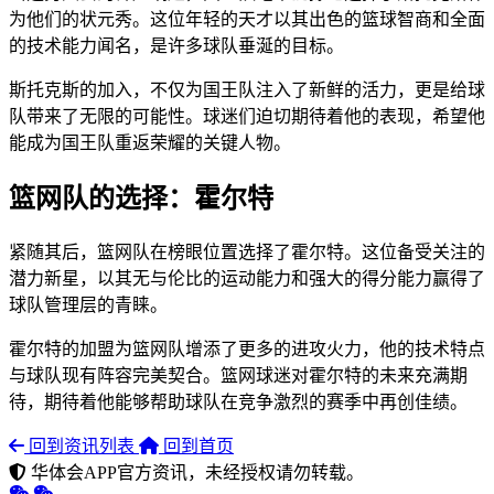
为他们的状元秀。这位年轻的天才以其出色的篮球智商和全面
的技术能力闻名，是许多球队垂涎的目标。
斯托克斯的加入，不仅为国王队注入了新鲜的活力，更是给球
队带来了无限的可能性。球迷们迫切期待着他的表现，希望他
能成为国王队重返荣耀的关键人物。
篮网队的选择：霍尔特
紧随其后，篮网队在榜眼位置选择了霍尔特。这位备受关注的
潜力新星，以其无与伦比的运动能力和强大的得分能力赢得了
球队管理层的青睐。
霍尔特的加盟为篮网队增添了更多的进攻火力，他的技术特点
与球队现有阵容完美契合。篮网球迷对霍尔特的未来充满期
待，期待着他能够帮助球队在竞争激烈的赛季中再创佳绩。
回到资讯列表
回到首页
华体会APP官方资讯，未经授权请勿转载。