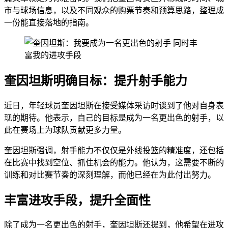
市与球场信息，以及不同观众的购票节奏和预算思路，整理成
一份能直接落地的指南。
奎因坦斯明确目标：提升射手能力
近日，年轻球员奎因坦斯在接受媒体采访时谈到了他对自身表
现的期待。他表示，自己的目标是成为一名更出色的射手，以
此在赛场上为球队贡献更多力量。
奎因坦斯强调，射手能力不仅仅是外线投篮的精准度，还包括
在比赛中找到空位、抓住机会的能力。他认为，这需要不断的
训练和对比赛节奏的深刻理解，而他已经在为此付出努力。
丰富进攻手段，提升全面性
除了成为一名更出色的射手，奎因坦斯还提到，他希望在进攻