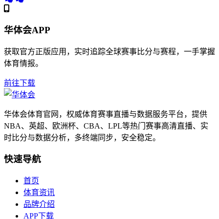
华体会APP
获取官方正版应用，实时追踪全球赛事比分与赛程，一手掌握
体育情报。
前往下载
华体会体育官网，权威体育赛事直播与数据服务平台，提供
NBA、英超、欧洲杯、CBA、LPL等热门赛事高清直播、实
时比分与数据分析，多终端同步，安全稳定。
快速导航
首页
体育资讯
品牌介绍
APP下载