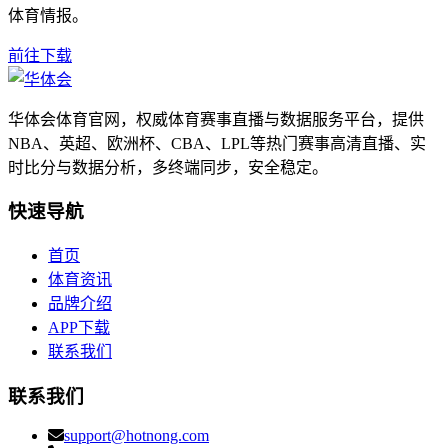
体育情报。
前往下载
华体会体育官网，权威体育赛事直播与数据服务平台，提供
NBA、英超、欧洲杯、CBA、LPL等热门赛事高清直播、实
时比分与数据分析，多终端同步，安全稳定。
快速导航
首页
体育资讯
品牌介绍
APP下载
联系我们
联系我们
support@hotnong.com