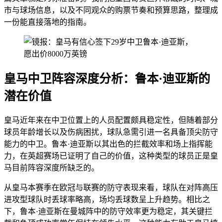
市与球场信息，以及不同观众的购票节奏和预算思路，整理成
一份能直接落地的指南。
皇马中卫阵容深度分析：鲁本·迪亚斯的
潜在价值
皇马近年来在中卫位置上的人员配置颇具稳定性，但随着部分
球员年龄增长以及伤病困扰，球队急需引进一名具备顶尖防守
能力的中卫。鲁本·迪亚斯以其出色的拦截效率和场上指挥能
力，在英超赛场已证明了自己的价值，这种类型的球员正是皇
马目前阵容深度所缺乏的。
从皇马本赛季在欧冠与联赛的防守表现来看，球队在对阵高压
进攻型球队时丢球率略高，场均丢球数呈上升趋势。相比之
下，鲁本·迪亚斯在曼城阵中的防守效率更为稳定，其关键拦