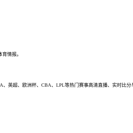
体育情报。
A、英超、欧洲杯、CBA、LPL等热门赛事高清直播、实时比