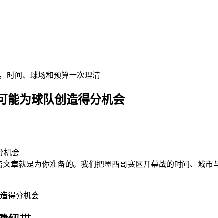
慌，时间、球场和预算一次理清
可能为球队创造得分机会
，这篇文章就是为你准备的。我们把墨西哥赛区开幕战的时间、城