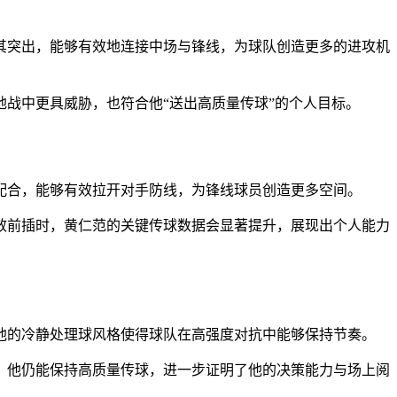
其突出，能够有效地连接中场与锋线，为球队创造更多的进攻机
战中更具威胁，也符合他“送出高质量传球”的个人目标。
配合，能够有效拉开对手防线，为锋线球员创造更多空间。
效前插时，黄仁范的关键传球数据会显著提升，展现出个人能力
他的冷静处理球风格使得球队在高强度对抗中能够保持节奏。
，他仍能保持高质量传球，进一步证明了他的决策能力与场上阅