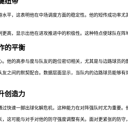
键纽带
游水平，这表明他在中场调度方面的稳定性。他的短传成功率尤
例更高，显示出他在进攻推进中的积极性。这种特点使球队在阵地
作的平衡
心。他的高参与度与队友的跑位密切相关，尤其是与边路球员的
队友之间的默契配合。数据层面显示，当队内的边路球员能够有
升创造力
通过快速一脚出球化解危机，这种能力在对阵强队时尤为重要。
长，这可能与对手对他的防守强度调整有关。面对更紧张的防守