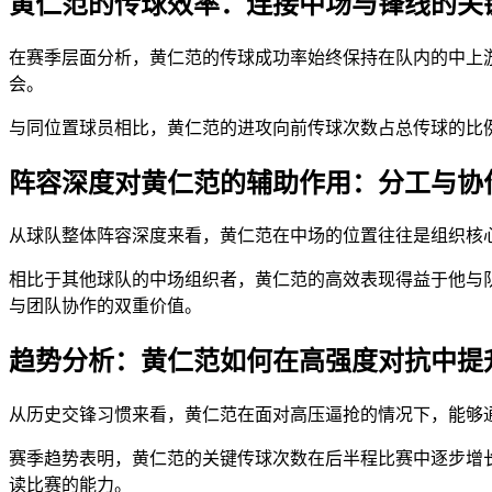
黄仁范的传球效率：连接中场与锋线的关
在赛季层面分析，黄仁范的传球成功率始终保持在队内的中上
会。
与同位置球员相比，黄仁范的进攻向前传球次数占总传球的比
阵容深度对黄仁范的辅助作用：分工与协
从球队整体阵容深度来看，黄仁范在中场的位置往往是组织核
相比于其他球队的中场组织者，黄仁范的高效表现得益于他与
与团队协作的双重价值。
趋势分析：黄仁范如何在高强度对抗中提
从历史交锋习惯来看，黄仁范在面对高压逼抢的情况下，能够
赛季趋势表明，黄仁范的关键传球次数在后半程比赛中逐步增
读比赛的能力。