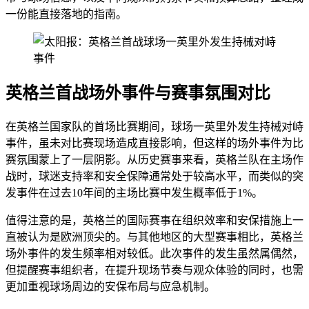
一份能直接落地的指南。
英格兰首战场外事件与赛事氛围对比
在英格兰国家队的首场比赛期间，球场一英里外发生持械对峙
事件，虽未对比赛现场造成直接影响，但这样的场外事件为比
赛氛围蒙上了一层阴影。从历史赛事来看，英格兰队在主场作
战时，球迷支持率和安全保障通常处于较高水平，而类似的突
发事件在过去10年间的主场比赛中发生概率低于1%。
值得注意的是，英格兰的国际赛事在组织效率和安保措施上一
直被认为是欧洲顶尖的。与其他地区的大型赛事相比，英格兰
场外事件的发生频率相对较低。此次事件的发生虽然属偶然，
但提醒赛事组织者，在提升现场节奏与观众体验的同时，也需
更加重视球场周边的安保布局与应急机制。