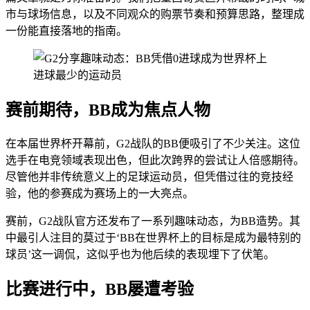
市与球场信息，以及不同观众的购票节奏和预算思路，整理成
一份能直接落地的指南。
赛前期待，BB成为焦点人物
在本届世界杯开幕前，G2战队的BB便吸引了不少关注。这位
选手在电竞领域表现出色，但此次跨界的尝试让人倍感期待。
尽管他并非传统意义上的足球运动员，但凭借过往的竞技经
验，他的参赛成为赛场上的一大亮点。
赛前，G2战队官方还发布了一系列趣味动态，为BB造势。其
中最引人注目的莫过于‘BB在世界杯上的目标是成为最特别的
球员’这一调侃，这似乎也为他后续的表现埋下了伏笔。
比赛进行中，BB屡遭考验