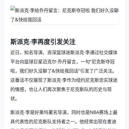
斯派克·李再度引发关注
近日，知名导演、资深篮球迷斯派克·李通过社交媒体
平台向篮球巨星迈克尔·乔丹留言，一句“尼克斯夺冠
啦，我们好久没聊了&快给我回话”引发了广泛关注。
这番话不仅展现了斯派克·李作为纽约尼克斯忠实球迷
的情感，也让人们再次聚焦于尼克斯队的历史与现
状。
斯派克·李是好莱坞著名导演，同时也是NBA赛场上最
具代表性的尼克斯队支持者之一。他经常出现在麦迪