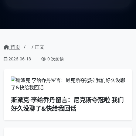
首页
/
/ 正文
2026-06-18
0 次阅读
斯派克·李给乔丹留言：尼克斯夺冠啦 我们
好久没聊了&快给我回话