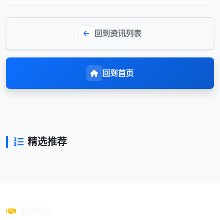
回到资讯列表
回到首页
精选推荐
推荐网站